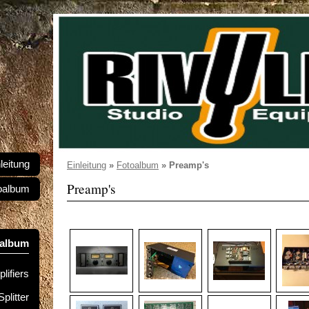
leitung
Einleitung
»
Fotoalbum
»
Preamp's
Preamp's
oalbum
oalbum
lifiers
Splitter