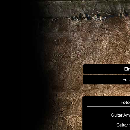
Ein
Fot
Fot
Guitar Amp
Guitar 