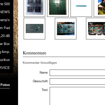
rie 500
NEWS
eamp's
hm Pad
5,20 dB
tar Box
Kommentare
g Amp.
uzikus
Kommentar hinzufügen
RVICE
Name:
Überschrift:
 Fotos
Text: