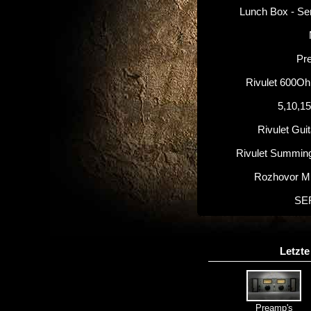
Lunch Box - Se
Pr
Rivulet 600O
5,10,1
Rivulet Gui
Rivulet Summin
Rozhovor M
SE
Letzte
Preamp's