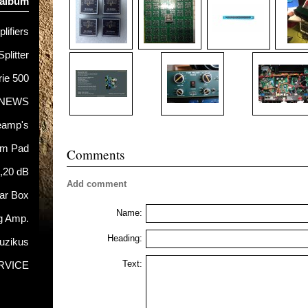
 album
lifiers
Splitter
rie 500
NEWS
eamp's
hm Pad
Comments
5,20 dB
Add comment
tar Box
Name:
g Amp.
Heading:
uzikus
Text:
RVICE