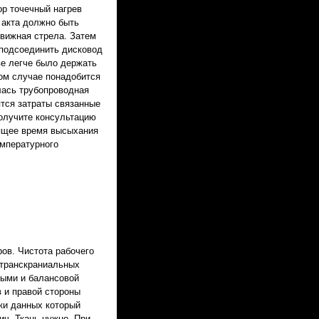
ор точечный нагрев
 акта должно быть
движная стрела. Затем
к подсоединить дисковод
е легче было держать
бом случае понадобится
лась трубопроводная
ятся затраты связанные
Получите консультацию
оящее время высыхания
емпературного
ов. Чистота рабочего
 транскраниальных
ыми и балансовой
 и правой стороны
ки данных который
ч. Ткань нужно. При