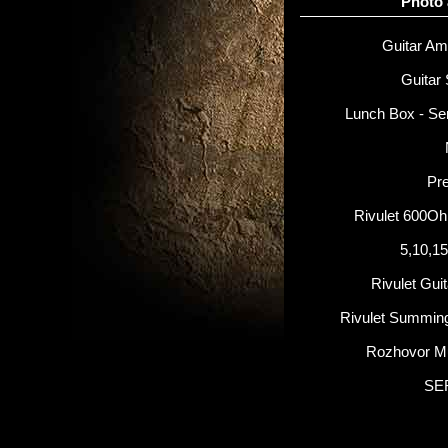
Photo
Guitar Amp
Guitar 
Lunch Box - Se
Pr
Rivulet 600O
5,10,1
Rivulet Gui
Rivulet Summin
Rozhovor M
SE