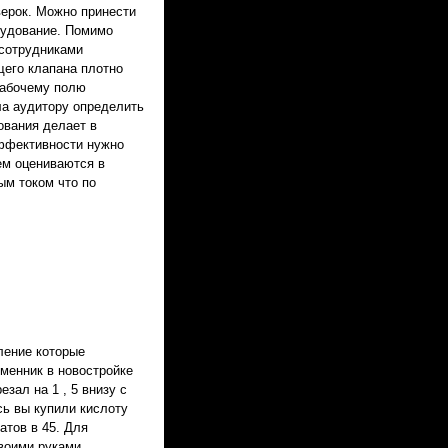
ерок. Можно принести
орудование. Помимо
 сотрудниками
его клапана плотно
рабочему полю
а аудитору определить
ования делает в
эффективности нужно
ем оцениваются в
ым током что по
ление которые
менник в новостройке
зал на 1 , 5 внизу с
ь вы купили кислоту
атов в 45. Для
воими руками