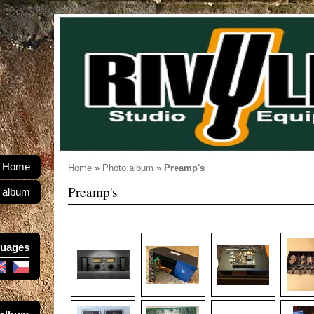
Home
Home
»
Photo album
»
Preamp's
Preamp's
 album
uages