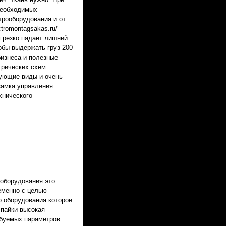
необходимых
рооборудования и от
tromontagsakas.ru/
м резко падает лишний
обы выдержать груз 200
изнеса и полезные
трических схем
дующие виды и очень
замка управления
хнического
 оборудования это
ременно с целью
о оборудования которое
 пайки высокая
ебуемых параметров