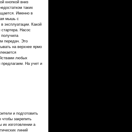
ой кнопкой вниз
недостатком таких
ащается. Именно в
тая мышь с
в эксплуатации. Какой
и стартера. Насос
я получила
ми передач. Это
ывать на верхнее ярмо
влекается
ойствами любых
 предлагаем. На учет и
оители и подготовить
о чтобы закрепить
 их изготовлении а
тических линий