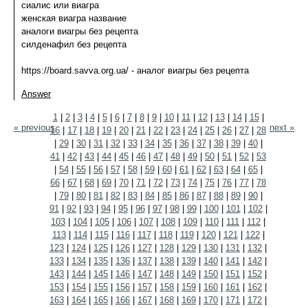
сиалис или виагра
женская виагра название
аналоги виагры без рецепта
силденафил без рецепта
https://board.savva.org.ua/ - аналог виагры без рецепта
Answer
1
|
2
|
3
|
4
|
5
|
6
|
7
|
8
|
9
|
10
|
11
|
12
|
13
|
14
|
15
|
« previous
next »
16
|
17
|
18
|
19
|
20
|
21
|
22
|
23
|
24
|
25
|
26
|
27
|
28
|
29
|
30
|
31
|
32
|
33
|
34
|
35
|
36
|
37
|
38
|
39
|
40
|
41
|
42
|
43
|
44
|
45
|
46
|
47
|
48
|
49
|
50
|
51
|
52
|
53
|
54
|
55
|
56
|
57
|
58
|
59
|
60
|
61
|
62
|
63
|
64
|
65
|
66
|
67
|
68
|
69
|
70
|
71
|
72
|
73
|
74
|
75
|
76
|
77
|
78
|
79
|
80
|
81
|
82
|
83
|
84
|
85
|
86
|
87
|
88
|
89
|
90
|
91
|
92
|
93
|
94
|
95
|
96
|
97
|
98
|
99
|
100
|
101
|
102
|
103
|
104
|
105
|
106
|
107
|
108
|
109
|
110
|
111
|
112
|
113
|
114
|
115
|
116
|
117
|
118
|
119
|
120
|
121
|
122
|
123
|
124
|
125
|
126
|
127
|
128
|
129
|
130
|
131
|
132
|
133
|
134
|
135
|
136
|
137
|
138
|
139
|
140
|
141
|
142
|
143
|
144
|
145
|
146
|
147
|
148
|
149
|
150
|
151
|
152
|
153
|
154
|
155
|
156
|
157
|
158
|
159
|
160
|
161
|
162
|
163
|
164
|
165
|
166
|
167
|
168
|
169
|
170
|
171
|
172
|