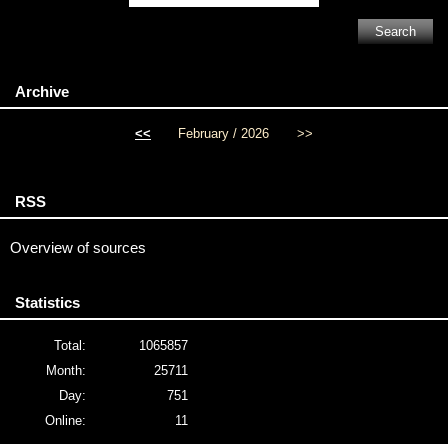
Archive
<<
February / 2026
>>
RSS
Overview of sources
Statistics
Total:
1065857
Month:
25711
Day:
751
Online:
11