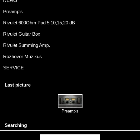
NEWS
Preamp's
Rivulet 600Ohm Pad 5,10,15,20 dB
Rivulet Guitar Box
Rivulet Summing Amp.
Rozhovor Muzikus
SERVICE
Last picture
Preamp's
Searching