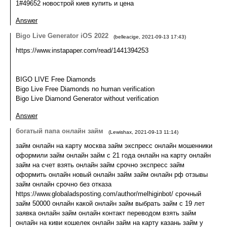
1#49652 новострой киев купить и цена
Answer
Bigo Live Generator iOS 2022
(
belleacige
,
2021-09-13
17:43
)
https://www.instapaper.com/read/1441394253
BIGO LIVE Free Diamonds
Bigo Live Free Diamonds no human verification
Bigo Live Diamond Generator without verification
Answer
богатый папа онлайн займ
(
Lewishax
,
2021-09-13
11:14
)
займ онлайн на карту москва займ экспресс онлайн мошенники
оформили займ онлайн займ с 21 года онлайн на карту онлайн
займ на счет взять онлайн займ срочно экспресс займ
оформить онлайн новый онлайн займ займ онлайн рф отзывы
займ онлайн срочно без отказа
https://www.globaladsposting.com/author/melhiginbot/ срочный
займ 50000 онлайн какой онлайн займ выбрать займ с 19 лет
заявка онлайн займ онлайн контакт переводом взять займ
онлайн на киви кошелек онлайн займ на карту казань займ у