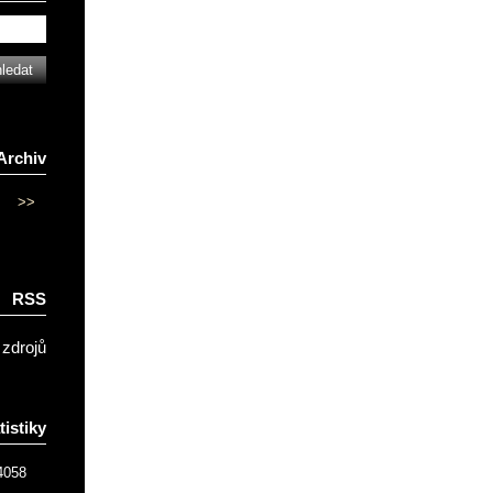
Archiv
>>
RSS
 zdrojů
tistiky
4058