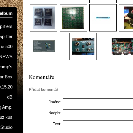
oalbum
lifiers
Splitter
rie 500
NEWS
eamp's
Komentáře
tar Box
0,15,20
Přidat komentář
dB
Jméno:
g Amp.
Nadpis:
uzikus
Text:
 Studio