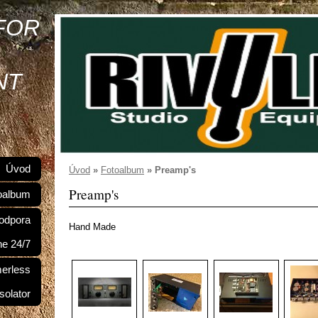
FOR
NT
Úvod
Úvod
»
Fotoalbum
»
Preamp's
Preamp's
oalbum
odpora
Hand Made
ne 24/7
merless
Isolator