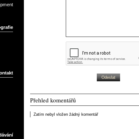
ipment
grafie
ontakt
Přehled komentářů
Zatím nebyl vložen žádný komentář
dávání