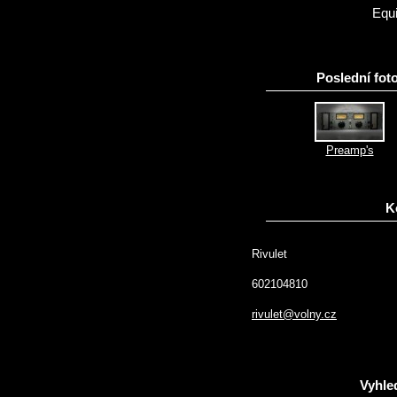
Equ
Poslední foto
Preamp's
K
Rivulet
602104810
rivulet@volny.cz
Vyhle