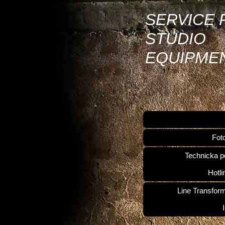
SERVICE 
STUDIO
EQUIPME
Fot
Technicka p
Hotli
Line Transfor