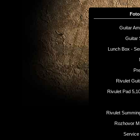
Fot
Guitar Amp
Guitar 
Lunch Box - Se
Pr
Rivulet Gui
Rivulet Pad 5,1
Rivulet Summin
Rozhovor M
Service