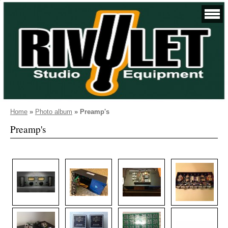
Home
»
Photo album
»
Preamp's
Preamp's