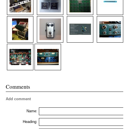
Comments
Add comment
Name:
Heading: