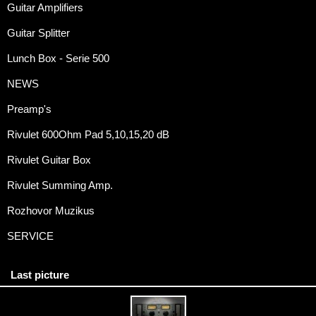
Guitar Amplifiers
Guitar Splitter
Lunch Box - Serie 500
NEWS
Preamp's
Rivulet 600Ohm Pad 5,10,15,20 dB
Rivulet Guitar Box
Rivulet Summing Amp.
Rozhovor Muzikus
SERVICE
Last picture