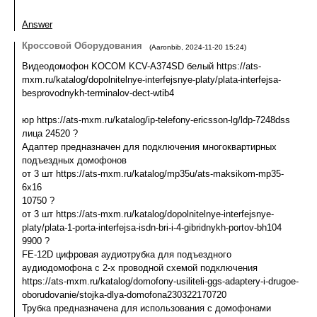
Answer
Кроссовой Оборудования
(
Aaronbib
,
2024-11-20
15:24
)
Видеодомофон KOCOM KCV-A374SD белый https://ats-
mxm.ru/katalog/dopolnitelnye-interfejsnye-platy/plata-interfejsa-
besprovodnykh-terminalov-dect-wtib4
юр https://ats-mxm.ru/katalog/ip-telefony-ericsson-lg/ldp-7248dss
лица 24520 ?
Адаптер предназначен для подключения многоквартирных
подъездных домофонов
от 3 шт https://ats-mxm.ru/katalog/mp35u/ats-maksikom-mp35-
6x16
10750 ?
от 3 шт https://ats-mxm.ru/katalog/dopolnitelnye-interfejsnye-
platy/plata-1-porta-interfejsa-isdn-bri-i-4-gibridnykh-portov-bh104
9900 ?
FE-12D цифровая аудиотрубка для подъездного
аудиодомофона с 2-х проводной схемой подключения
https://ats-mxm.ru/katalog/domofony-usiliteli-ggs-adaptery-i-drugoe-
oborudovanie/stojka-dlya-domofona230322170720
Трубка предназначена для использования с домофонами