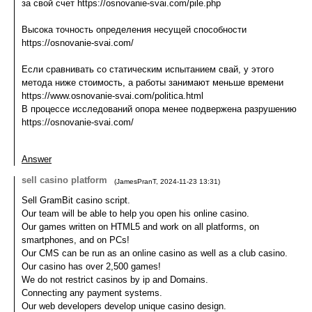
за свой счет https://osnovanie-svai.com/pile.php
Высока точность определения несущей способности
https://osnovanie-svai.com/
Если сравнивать со статическим испытанием свай, у этого
метода ниже стоимость, а работы занимают меньше времени
https://www.osnovanie-svai.com/politica.html
В процессе исследований опора менее подвержена разрушению
https://osnovanie-svai.com/
Answer
sell casino platform
(
JamesPranT
,
2024-11-23
13:31
)
Sell GramBit casino script.
Our team will be able to help you open his online casino.
Our games written on HTML5 and work on all platforms, on
smartphones, and on PCs!
Our CMS can be run as an online casino as well as a club casino.
Our casino has over 2,500 games!
We do not restrict casinos by ip and Domains.
Connecting any payment systems.
Our web developers develop unique casino design.