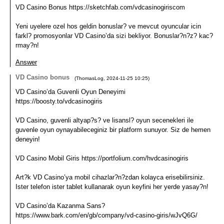
VD Casino Bonus https://sketchfab.com/vdcasinogiriscom
Yeni uyelere ozel hos geldin bonuslar? ve mevcut oyuncular icin
farkl? promosyonlar VD Casino’da sizi bekliyor. Bonuslar?n?z? kac?
rmay?n!
Answer
VD Casino bonus
(
ThomasLog
,
2024-11-25
10:25
)
VD Casino’da Guvenli Oyun Deneyimi
https://boosty.to/vdcasinogiris
VD Casino, guvenli altyap?s? ve lisansl? oyun secenekleri ile
guvenle oyun oynayabileceginiz bir platform sunuyor. Siz de hemen
deneyin!
VD Casino Mobil Giris https://portfolium.com/hvdcasinogiris
Art?k VD Casino’ya mobil cihazlar?n?zdan kolayca erisebilirsiniz.
Ister telefon ister tablet kullanarak oyun keyfini her yerde yasay?n!
VD Casino’da Kazanma Sans?
https://www.bark.com/en/gb/company/vd-casino-giris/wJvQ6G/