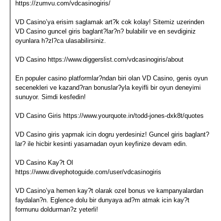
https://zumvu.com/vdcasinogiris/
VD Casino’ya erisim saglamak art?k cok kolay! Sitemiz uzerinden
VD Casino guncel giris baglant?lar?n? bulabilir ve en sevdiginiz
oyunlara h?zl?ca ulasabilirsiniz.
VD Casino https://www.diggerslist.com/vdcasinogiris/about
En populer casino platformlar?ndan biri olan VD Casino, genis oyun
secenekleri ve kazand?ran bonuslar?yla keyifli bir oyun deneyimi
sunuyor. Simdi kesfedin!
VD Casino Giris https://www.yourquote.in/todd-jones-dxk8t/quotes
VD Casino giris yapmak icin dogru yerdesiniz! Guncel giris baglant?
lar? ile hicbir kesinti yasamadan oyun keyfinize devam edin.
VD Casino Kay?t Ol
https://www.divephotoguide.com/user/vdcasinogiris
VD Casino’ya hemen kay?t olarak ozel bonus ve kampanyalardan
faydalan?n. Eglence dolu bir dunyaya ad?m atmak icin kay?t
formunu doldurman?z yeterli!