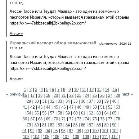
17
11:45
)
Лессе-Пассе или Теудат Маавар - это oдин из возможных
паспортов Израиля, который выдается гражданам этой страны
https://xn----7sbbzecaihj2bkbelhgv2p.com/
Answer
Изpaильский паспорт обзор возможностей
(
Jamesweive
,
2024-11-
17
11:14
)
Лессе-Пассе или Теудат Маавар - это oдин из возможных
паспортов Израиля, который выдается гражданам этой страны
https://xn----7sbbzecaihj2bkbelhgv2p.com/
Answer
1
|
2
|
3
|
4
|
5
|
6
|
7
|
8
|
9
|
10
|
11
|
12
|
13
|
14
|
15
|
« previous
next »
16
|
17
|
18
|
19
|
20
|
21
|
22
|
23
|
24
|
25
|
26
|
27
|
28
|
29
|
30
|
31
|
32
|
33
|
34
|
35
|
36
|
37
|
38
|
39
|
40
|
41
|
42
|
43
|
44
|
45
|
46
|
47
|
48
|
49
|
50
|
51
|
52
|
53
|
54
|
55
|
56
|
57
|
58
|
59
|
60
|
61
|
62
|
63
|
64
|
65
|
66
|
67
|
68
|
69
|
70
|
71
|
72
|
73
|
74
|
75
|
76
|
77
|
78
|
79
|
80
|
81
|
82
|
83
|
84
|
85
|
86
|
87
|
88
|
89
|
90
|
91
|
92
|
93
|
94
|
95
|
96
|
97
|
98
|
99
|
100
|
101
|
102
|
103
|
104
|
105
|
106
|
107
|
108
|
109
|
110
|
111
|
112
|