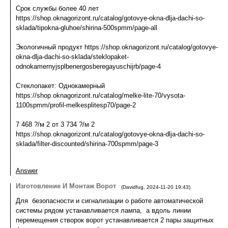
Срок службы более 40 лет
https://shop.oknagorizont.ru/catalog/gotovye-okna-dlja-dachi-so-
sklada/tipokna-gluhoe/shirina-500spmm/page-all
Экологичный продукт https://shop.oknagorizont.ru/catalog/gotovye-
okna-dlja-dachi-so-sklada/steklopaket-
odnokamernyjsplbenergosberegayuschijrb/page-4
Стеклопакет: Однокамерный
https://shop.oknagorizont.ru/catalog/melke-lite-70/vysota-
1100spmm/profil-melkesplitesp70/page-2
7 468 ?/м 2 от 3 734 ?/м 2
https://shop.oknagorizont.ru/catalog/gotovye-okna-dlja-dachi-so-
sklada/filter-discounted/shirina-700spmm/page-3
Answer
Изготовление И Монтаж Ворот
(
Davidfug
,
2024-11-20
19:43
)
Для безопасности и сигнализации о работе автоматической
системы рядом устанавливается лампа, а вдоль линии
перемещения створок ворот устанавливается 2 пары защитных