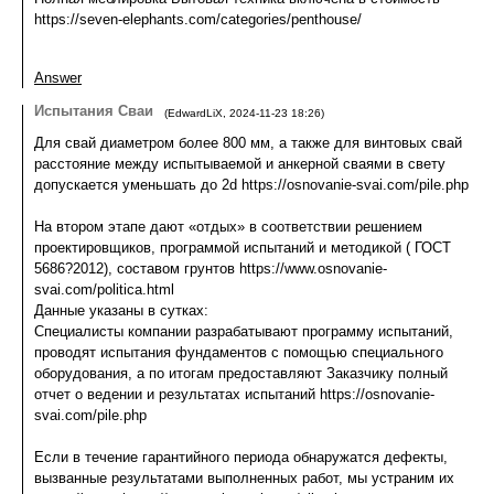
https://seven-elephants.com/categories/penthouse/
Answer
Испытания Сваи
(
EdwardLiX
,
2024-11-23
18:26
)
Для свай диаметром более 800 мм, а также для винтовых свай
расстояние между испытываемой и анкерной сваями в свету
допускается уменьшать до 2d https://osnovanie-svai.com/pile.php
На втором этапе дают «отдых» в соответствии решением
проектировщиков, программой испытаний и методикой ( ГОСТ
5686?2012), составом грунтов https://www.osnovanie-
svai.com/politica.html
Данные указаны в сутках:
Специалисты компании разрабатывают программу испытаний,
проводят испытания фундаментов с помощью специального
оборудования, а по итогам предоставляют Заказчику полный
отчет о ведении и результатах испытаний https://osnovanie-
svai.com/pile.php
Если в течение гарантийного периода обнаружатся дефекты,
вызванные результатами выполненных работ, мы устраним их