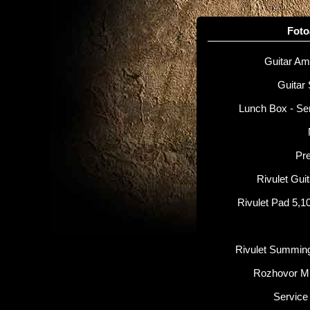
Fot
Guitar Amp
Guitar 
Lunch Box - Se
Pr
Rivulet Gui
Rivulet Pad 5,1
Rivulet Summin
Rozhovor M
Service