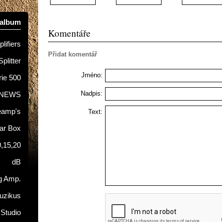
oalbum
Komentáře
lifiers
Přidat komentář
Splitter
Jméno:
rie 500
Nadpis:
NEWS
eamp's
Text:
tar Box
0,15,20
dB
g Amp.
uzikus
 Studio