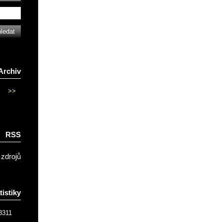
Archiv
>>
RSS
 zdrojů
tistiky
3311