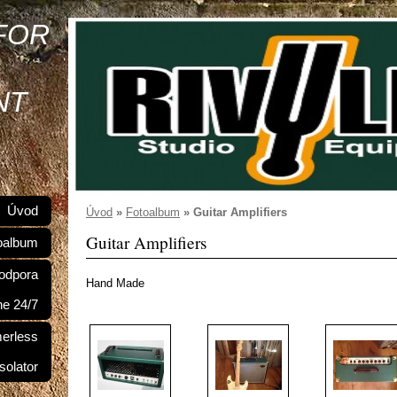
FOR
NT
Úvod
Úvod
»
Fotoalbum
»
Guitar Amplifiers
Guitar Amplifiers
oalbum
odpora
Hand Made
ne 24/7
merless
Isolator