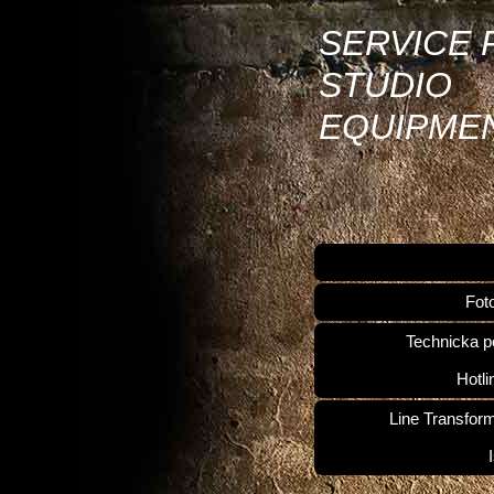
SERVICE 
STUDIO
EQUIPME
Fot
Technicka p
Hotli
Line Transfor