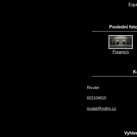
Equ
Poslední foto
Preamp's
K
Rivulet
602104810
rivulet@volny.cz
Vyhle