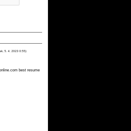
ak
,
5. 4. 2023
0:55
)
eronline.com best resume