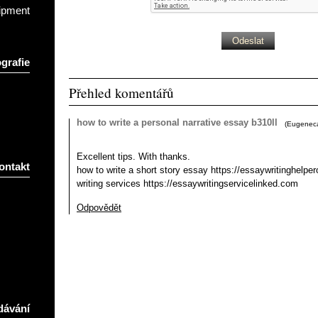
ipment
grafie
Přehled komentářů
how to write a personal narrative essay b310ll
(
Eugenec
Excellent tips. With thanks.
ontakt
how to write a short story essay https://essaywritinghelp
writing services https://essaywritingservicelinked.com
Odpovědět
dávání