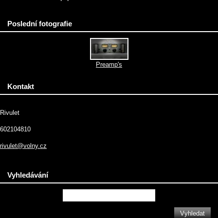
Poslední fotografie
Preamp's
Kontakt
Rivulet
602104810
rivulet@volny.cz
Vyhledávání