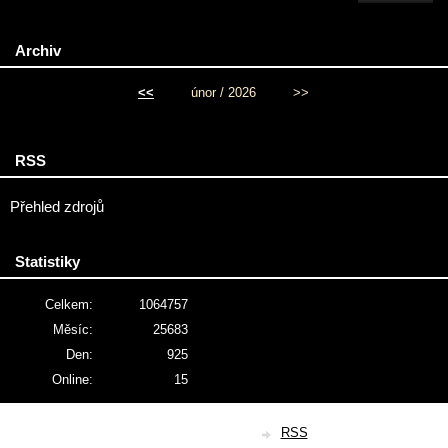
Archiv
<<
únor / 2026
>>
RSS
Přehled zdrojů
Statistiky
Celkem:
1064757
Měsíc:
25683
Den:
925
Online:
15
© 2026 eStránky.cz
|
RSS