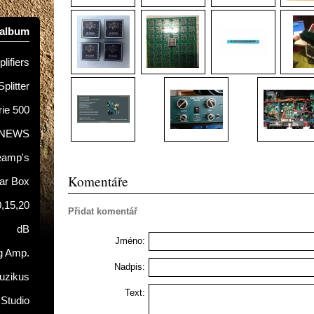
oalbum
lifiers
Splitter
rie 500
NEWS
eamp's
Komentáře
tar Box
0,15,20
Přidat komentář
dB
Jméno:
g Amp.
Nadpis:
uzikus
Text:
 Studio