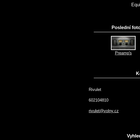
Equ
Poslední foto
Preamp's
K
Rivulet
602104810
rivulet@volny.cz
Vyhle