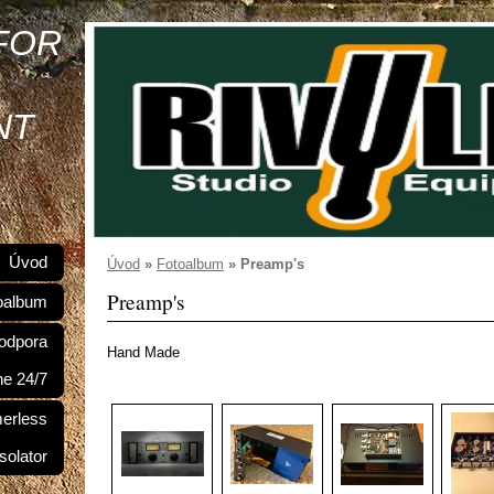
FOR
NT
Úvod
Úvod
»
Fotoalbum
»
Preamp's
Preamp's
oalbum
odpora
Hand Made
ne 24/7
merless
Isolator