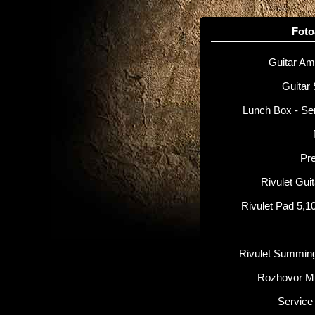
Fot
Guitar Amp
Guitar 
Lunch Box - Se
Pr
Rivulet Gui
Rivulet Pad 5,1
Rivulet Summin
Rozhovor M
Service