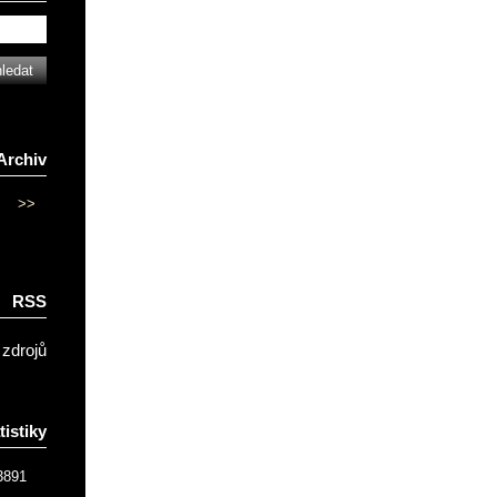
Archiv
>>
RSS
 zdrojů
tistiky
3891