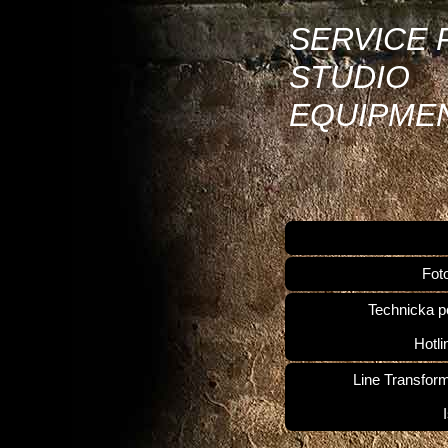
SERVICE 
STUDIO
EQUIPME
Fot
Technicka p
Hotli
Line Transfor