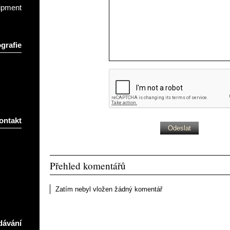
ipment
grafie
ontakt
Přehled komentářů
Zatím nebyl vložen žádný komentář
dávání