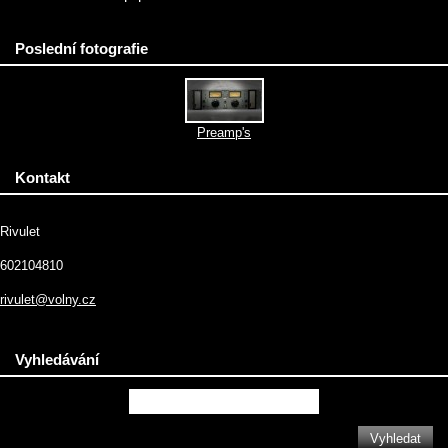
Poslední fotografie
Preamp's
Kontakt
Rivulet
602104810
rivulet@volny.cz
Vyhledávání