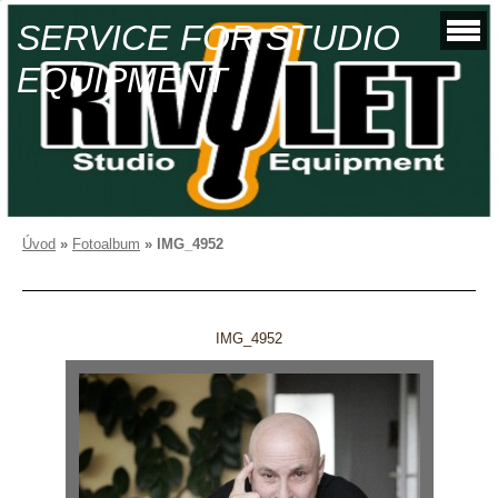
SERVICE FOR STUDIO
EQUIPMENT
Úvod
»
Fotoalbum
»
IMG_4952
IMG_4952