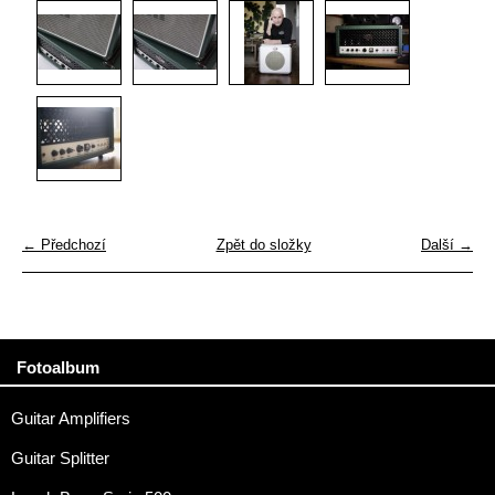
← Předchozí
Zpět do složky
Další →
Fotoalbum
Guitar Amplifiers
Guitar Splitter