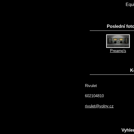
Equ
Poslední foto
Preamp's
K
Rivulet
602104810
rivulet@volny.cz
Vyhle