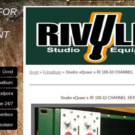
FOR
NT
Úvod
Úvod
»
Fotoalbum
»
Studio eQuasi s RI 100-10 CHANNEL
oalbum
odpora
Studio eQuasi s RI 100-10 CHANNEL SER
ne 24/7
merless
Isolator