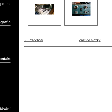
ipment
grafie
← Předchozí
Zpět do složky
ontakt
dávání