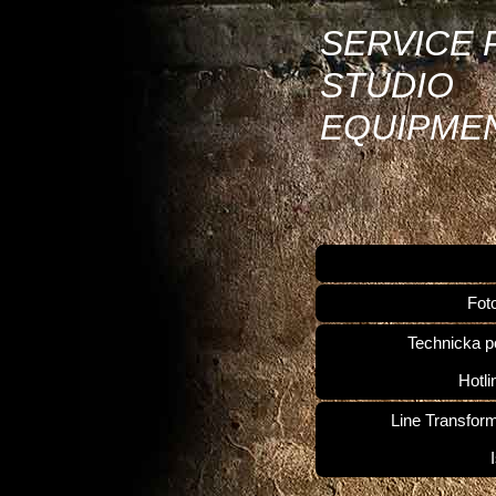
SERVICE 
STUDIO
EQUIPME
Fot
Technicka p
Hotli
Line Transfor