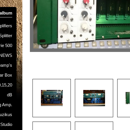
oalbum
lifiers
Splitter
rie 500
NEWS
eamp's
tar Box
0,15,20
dB
g Amp.
uzikus
 Studio