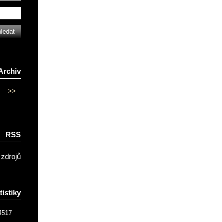
Archiv
>>
RSS
 zdrojů
tistiky
4517