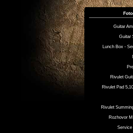
Fot
Guitar Amp
Guitar 
Lunch Box - Se
Pr
Rivulet Gui
Rivulet Pad 5,1
Rivulet Summin
Rozhovor M
Service